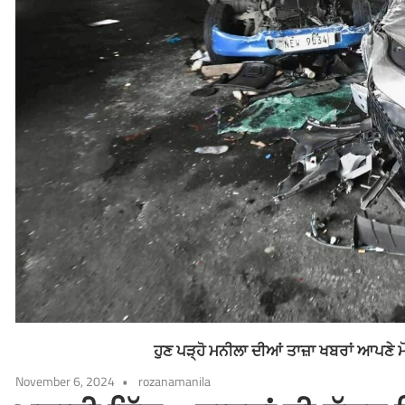
ਹੁਣ ਪੜ੍ਹੋ ਮਨੀਲਾ ਦੀਆਂ ਤਾਜ਼ਾ ਖਬਰਾਂ ਆਪਣੇ 
November 6, 2024
rozanamanila