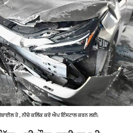
ਮੋਬਾਈਲ ਤੇ , ਨੀਚੇ ਕਲਿੱਕ ਕਰੋ ਐਪ ਇੰਸਟਾਲ ਕਰਨ ਲਈ: