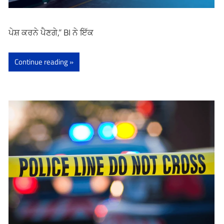
ਪੇਸ਼ ਕਰਨੇ ਪੈਣਗੇ,” BI ਨੇ ਇੱਕ
Continue reading